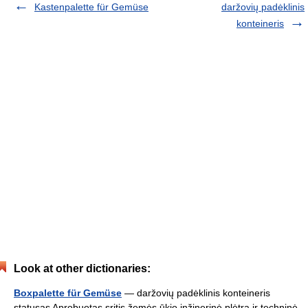
Kastenpalette für Gemüse
daržovių padėklinis
konteineris
Look at other dictionaries:
Boxpalette für Gemüse
— daržovių padėklinis konteineris
statusas Aprobuotas sritis žemės ūkio inžinerinė plėtra ir techninė