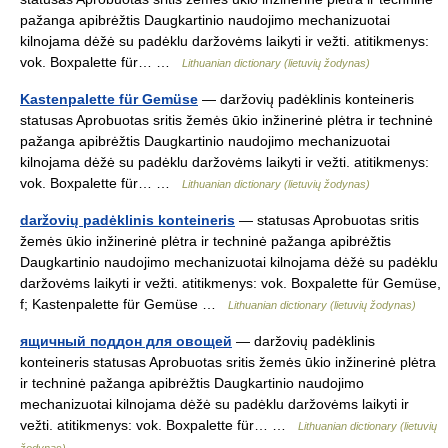
pažanga apibrėžtis Daugkartinio naudojimo mechanizuotai
kilnojama dėžė su padėklu daržovėms laikyti ir vežti. atitikmenys:
vok. Boxpalette für… …
Lithuanian dictionary (lietuvių žodynas)
Kastenpalette für Gemüse
— daržovių padėklinis konteineris
statusas Aprobuotas sritis žemės ūkio inžinerinė plėtra ir techninė
pažanga apibrėžtis Daugkartinio naudojimo mechanizuotai
kilnojama dėžė su padėklu daržovėms laikyti ir vežti. atitikmenys:
vok. Boxpalette für… …
Lithuanian dictionary (lietuvių žodynas)
daržovių padėklinis konteineris
— statusas Aprobuotas sritis
žemės ūkio inžinerinė plėtra ir techninė pažanga apibrėžtis
Daugkartinio naudojimo mechanizuotai kilnojama dėžė su padėklu
daržovėms laikyti ir vežti. atitikmenys: vok. Boxpalette für Gemüse,
f; Kastenpalette für Gemüse …
Lithuanian dictionary (lietuvių žodynas)
ящичный поддон для овощей
— daržovių padėklinis
konteineris statusas Aprobuotas sritis žemės ūkio inžinerinė plėtra
ir techninė pažanga apibrėžtis Daugkartinio naudojimo
mechanizuotai kilnojama dėžė su padėklu daržovėms laikyti ir
vežti. atitikmenys: vok. Boxpalette für… …
Lithuanian dictionary (lietuvių