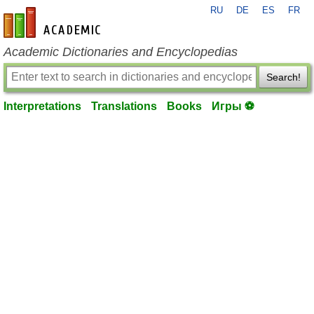
RU
DE
ES
FR
en-academic.com
Academic Dictionaries and Encyclopedias
Search!
Interpretations
Translations
Books
Игры ⚽