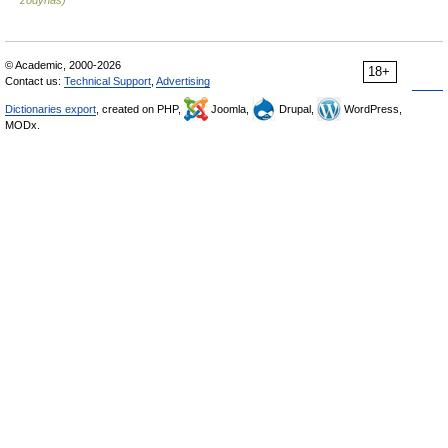
žodynas)
© Academic, 2000-2026
18+
Contact us:
Technical Support
,
Advertising
Dictionaries export
, created on PHP,
Joomla,
Drupal,
WordPress,
MODx.