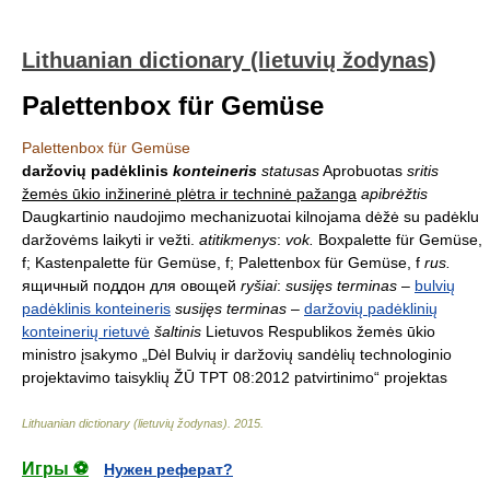
Lithuanian dictionary (lietuvių žodynas)
Palettenbox für Gemüse
Palettenbox für Gemüse
daržovių padėklinis
konteineris
statusas
Aprobuotas
sritis
žemės ūkio inžinerinė plėtra ir techninė pažanga
apibrėžtis
Daugkartinio naudojimo mechanizuotai kilnojama dėžė su padėklu
daržovėms laikyti ir vežti.
atitikmenys
:
vok.
Boxpalette für Gemüse,
f; Kastenpalette für Gemüse, f; Palettenbox für Gemüse, f
rus.
ящичный поддон для овощей
ryšiai
:
susijęs terminas
–
bulvių
padėklinis konteineris
susijęs terminas
–
daržovių padėklinių
konteinerių rietuvė
šaltinis
Lietuvos Respublikos žemės ūkio
ministro įsakymo „Dėl Bulvių ir daržovių sandėlių technologinio
projektavimo taisyklių ŽŪ TPT 08:2012 patvirtinimo“ projektas
Lithuanian dictionary (lietuvių žodynas)
.
2015
.
Игры ⚽
Нужен реферат?